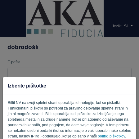
Jezik:
SL
dobrodošli
E-pošta
Geslo
Izberite piškotke
Billit NV na svoji spletni strani uporablja tehnologije, kot so piškotki.
Funkcionalni piškotki so potrebni za pravilno delovanje spletne strani in
Spomni me
Pozabljeno geslo?
jih ni mogoče zavrniti. Billit uporablja tudi piškotke za izboljšanje tega
spletnega mesta in za druge namene, kot je prilagojeno oglaševanje na
PRIJAVA
partnerskih kanalih, pod pogojem, da date svoje soglasje. V tem primeru
se nekateri osebni podatki (kot so informacije o vaši uporabi naše spletne
strani, naslov IP itd.) obdelujejo, kot je opisano v naši
politiki piškotkov
.