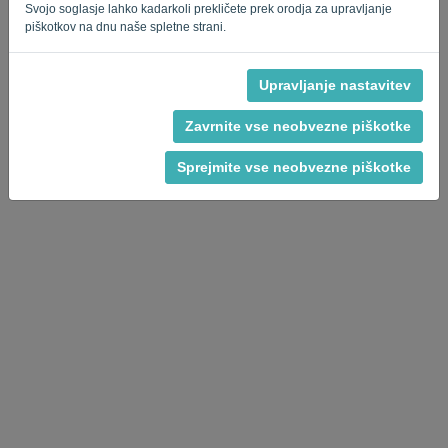
Svojo soglasje lahko kadarkoli prekličete prek orodja za upravljanje
piškotkov na dnu naše spletne strani.
Upravljanje nastavitev
Pravilnik o zasebnosti
-
Pogoji in določila
Zavrnite vse neobvezne piškotke
Sprejmite vse neobvezne piškotke