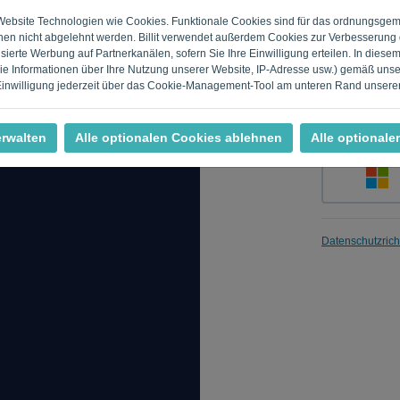
r Website Technologien wie Cookies. Funktionale Cookies sind für das ordnungsge
nen nicht abgelehnt werden. Billit verwendet außerdem Cookies zur Verbesserung 
ierte Werbung auf Partnerkanälen, sofern Sie Ihre Einwilligung erteilen. In diese
Merken
 Informationen über Ihre Nutzung unserer Website, IP-Adresse usw.) gemäß uns
 Einwilligung jederzeit über das Cookie-Management-Tool am unteren Rand unserer
erwalten
Alle optionalen Cookies ablehnen
Alle optionale
Datenschutzricht