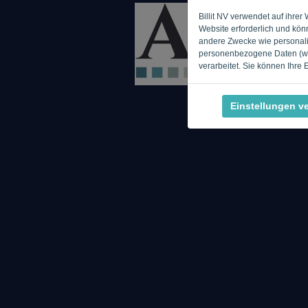
Billit NV verwendet auf ihre
Website erforderlich und kön
andere Zwecke wie personalis
personenbezogene Daten (wie
verarbeitet. Sie können Ihre
Einstellungen v