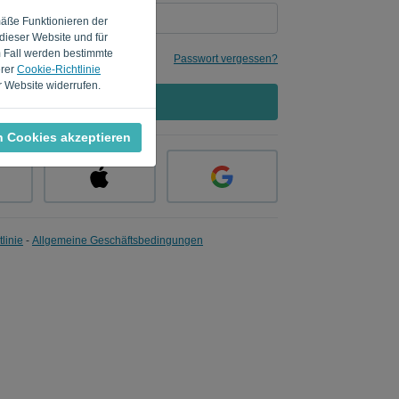
mäße Funktionieren der
dieser Website und für
m Fall werden bestimmte
Passwort vergessen?
erer
Cookie-Richtlinie
 Website widerrufen.
ANMELDEN
n Cookies akzeptieren
linie
-
Allgemeine Geschäftsbedingungen