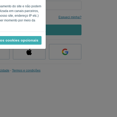
ionamento do site e não podem
alizada em canais parceiros,
sso site, endereço IP etc.)
Esqueci minha?
quer momento por meio da
ENTRAR
 os cookies opcionais
acidade
-
Termos e condições