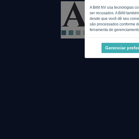
A Billit NV usa tecnologias 
ser recusados. A Billit també
desde que você dê seu consen
são processados conforme d
ferramenta de gerenciamento 
Gerenciar prefe