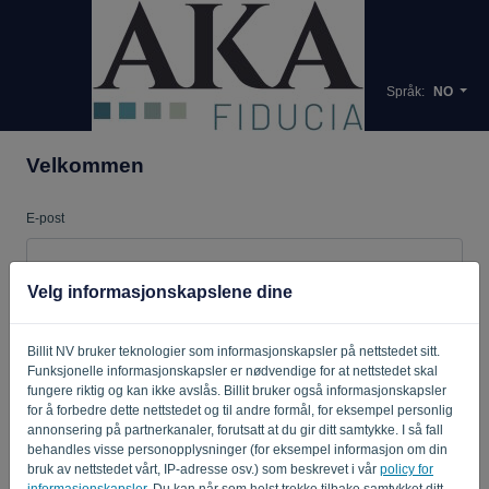
Språk:
NO
Velkommen
E-post
Velg informasjonskapslene dine
Passord
Billit NV bruker teknologier som informasjonskapsler på nettstedet sitt.
Funksjonelle informasjonskapsler er nødvendige for at nettstedet skal
Husk meg
Glemt passord?
fungere riktig og kan ikke avslås. Billit bruker også informasjonskapsler
for å forbedre dette nettstedet og til andre formål, for eksempel personlig
annonsering på partnerkanaler, forutsatt at du gir ditt samtykke. I så fall
LOGG INN
behandles visse personopplysninger (for eksempel informasjon om din
bruk av nettstedet vårt, IP-adresse osv.) som beskrevet i vår
policy for
informasjonskapsler
. Du kan når som helst trekke tilbake samtykket ditt