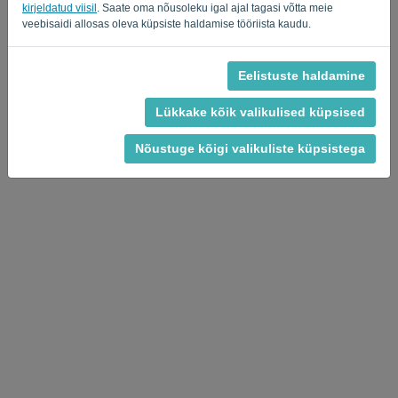
kirjeldatud viisil
. Saate oma nõusoleku igal ajal tagasi võtta meie
veebisaidi allosas oleva küpsiste haldamise tööriista kaudu.
Eelistuste haldamine
Privaatsuspoliitika
-
Tingimused
Lükkake kõik valikulised küpsised
Nõustuge kõigi valikuliste küpsistega