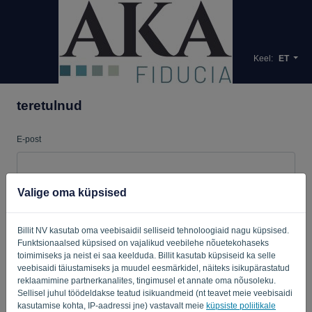
Keel:
ET
teretulnud
E-post
Salasõna
Valige oma küpsised
Billit NV kasutab oma veebisaidil selliseid tehnoloogiaid nagu küpsised.
Funktsionaalsed küpsised on vajalikud veebilehe nõuetekohaseks
Tuleta mulle meelde
Unustatud parool?
toimimiseks ja neist ei saa keelduda. Billit kasutab küpsiseid ka selle
veebisaidi täiustamiseks ja muudel eesmärkidel, näiteks isikupärastatud
LOGI SISSE
reklaamimine partnerkanalites, tingimusel et annate oma nõusoleku.
Sellisel juhul töödeldakse teatud isikuandmeid (nt teavet meie veebisaidi
kasutamise kohta, IP-aadressi jne) vastavalt meie
küpsiste poliitikale