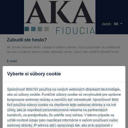
Jazyk:
SK
Zabudli ste heslo?
Ak chcete obnoviť heslo, zadajte e-mailovú adresu, ktorú používate na prihlásenie.
Na túto e-mailovú adresu bude odoslaný odkaz, ktorý vám umožní obnoviť heslo.
E-mail
Vyberte si súbory cookie
Nie ste počítač? Vyplňte „
“.
Spoločnosť Billit NV používa na svojich webových stránkach technológie,
ako sú súbory cookie. Funkčné súbory cookie sú nevyhnutné pre správne
fungovanie webovej stránky a nemôžu byť odmietnuté. Spoločnosť Billit
ODOSLAŤ ODKAZ
tiež používa súbory cookie na zlepšenie tejto webovej stránky a na iné
účely, ako je napríklad personalizovaná reklama na partnerských
kanáloch, za predpokladu, že udelíte svoj súhlas. V takom prípade sa
Späť na prihlásenie
určité osobné údaje (ako napríklad informácie o vašom používaní našej
webovej stránky, IP adresa atď.) spracúvajú tak, ako je to popísané v