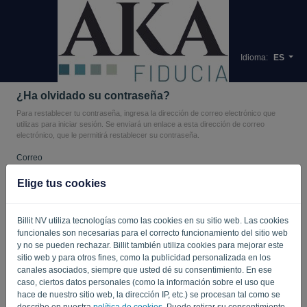
Idioma:
ES
¿Ha olvidado su contraseña?
Para restablecer tu contraseña, ingresa la dirección de correo electrónico que
utilizas para iniciar sesión. Se enviará un enlace a esta dirección de correo
electrónico, que le permitirá restablecer su contraseña.
Correo
Elige tus cookies
¿No eres un ordenador? Rellene '
'.
Billit NV utiliza tecnologías como las cookies en su sitio web. Las cookies
funcionales son necesarias para el correcto funcionamiento del sitio web
y no se pueden rechazar. Billit también utiliza cookies para mejorar este
sitio web y para otros fines, como la publicidad personalizada en los
ENVIAR ENLACE
canales asociados, siempre que usted dé su consentimiento. En ese
caso, ciertos datos personales (como la información sobre el uso que
Volver a iniciar sesión
hace de nuestro sitio web, la dirección IP, etc.) se procesan tal como se
describe en nuestra
política de cookies
. Puede retirar su consentimiento