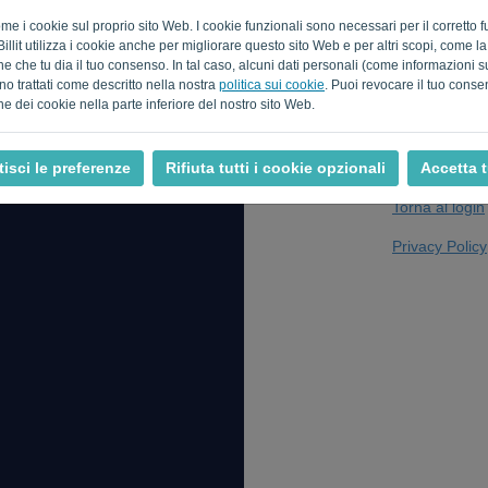
come i cookie sul proprio sito Web. I cookie funzionali sono necessari per il corrett
Billit utilizza i cookie anche per migliorare questo sito Web e per altri scopi, come l
e che tu dia il tuo consenso. In tal caso, alcuni dati personali (come informazioni sul
Non sei un comp
no trattati come descritto nella nostra
politica sui cookie
. Puoi revocare il tuo cons
ne dei cookie nella parte inferiore del nostro sito Web.
isci le preferenze
Rifiuta tutti i cookie opzionali
Accetta t
Torna al login
Privacy Policy