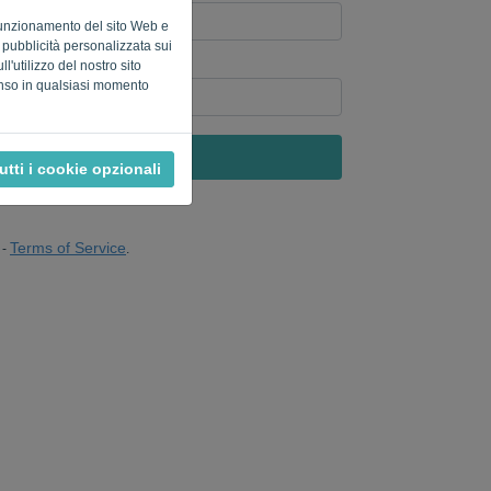
o funzionamento del sito Web e
a pubblicità personalizzata sui
l'utilizzo del nostro sito
uter? Compila '
'.
enso in qualsiasi momento
INVIA LINK
utti i cookie opzionali
Terms of Service
-
.