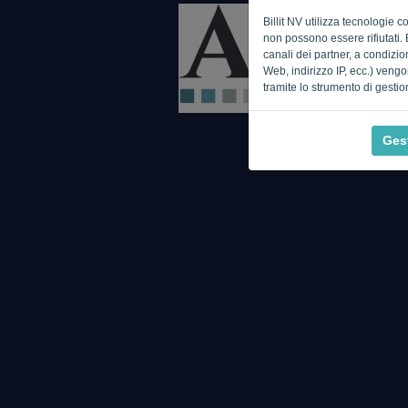
Billit NV utilizza tecnologie 
non possono essere rifiutati. 
canali dei partner, a condizion
Web, indirizzo IP, ecc.) vengo
tramite lo strumento di gestio
Gest