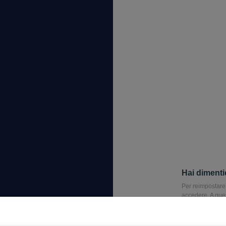
Hai dimenti
Per reimpostare 
accedere. A ques
di reimpostare 
Email