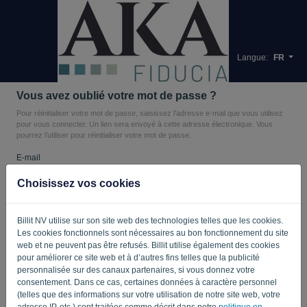
Langue:
FR
Vous avez oublié votre mot de passe ?
Pour réinitialiser votre mot de passe, saisissez l'adresse e-mail que vous utilisez
pour vous connecter. Un lien sera envoyé à cette adresse électronique. Vous
pourrez l’utiliser pour réinitialiser votre mot de passe.
E-mail
Choisissez vos cookies
Vous n'êtes pas un robot ? Remplissez '
'.
Billit NV utilise sur son site web des technologies telles que les cookies.
Les cookies fonctionnels sont nécessaires au bon fonctionnement du site
web et ne peuvent pas être refusés. Billit utilise également des cookies
pour améliorer ce site web et à d’autres fins telles que la publicité
ENVOYER LE LIEN
personnalisée sur des canaux partenaires, si vous donnez votre
consentement. Dans ce cas, certaines données à caractère personnel
Retour à la connexion
(telles que des informations sur votre utilisation de notre site web, votre
adresse IP, etc.) sont traitées comme décrit dans notre
politique en