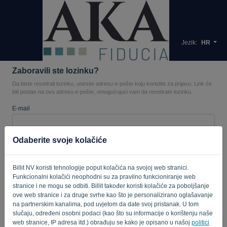
Jezik:
HR
Zaboravili ste lozinku?
Da biste resetirali lozinku, unesite adresu e-pošte koju koristite za prijavu. Link će
biti poslan na ovu adresu e-pošte, omogućujući vam da resetirate lozinku.
E-mail
Odaberite svoje kolačiće
Zar nisi kompjuter? Popunite '
'.
Billit NV koristi tehnologije poput kolačića na svojoj web stranici.
Funkcionalni kolačići neophodni su za pravilno funkcioniranje web
POŠALJI LINK
stranice i ne mogu se odbiti. Billit također koristi kolačiće za poboljšanje
ove web stranice i za druge svrhe kao što je personalizirano oglašavanje
na partnerskim kanalima, pod uvjetom da date svoj pristanak. U tom
Natrag na prijavu
slučaju, određeni osobni podaci (kao što su informacije o korištenju naše
web stranice, IP adresa itd.) obrađuju se kako je opisano u našoj
politici