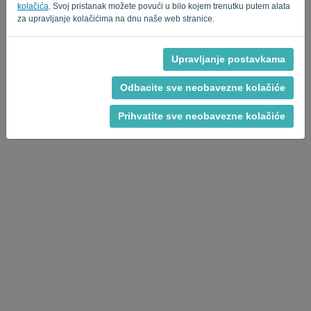
Privacy Policy
Terms of Service
-
.
kolačića
. Svoj pristanak možete povući u bilo kojem trenutku putem alata
za upravljanje kolačićima na dnu naše web stranice.
Upravljanje postavkama
Odbacite sve neobavezne kolačiće
Prihvatite sve neobavezne kolačiće