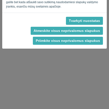
galite bet kada atšaukti savo sutikimą naudodamiesi slapukų valdymo
įrankiu, esančiu mūsų svetainės apačioje.
Tvarkyti nuostatas
Privatumo politika
-
Terminai ir sąlygos
Atmeskite visus neprivalomus slapukus
Priimkite visus neprivalomus slapukus