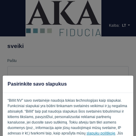
Kalba:
LT
sveiki
Paštu
Slaptažodis
Pasirinkite savo slapukus
“Billit NV” savo svetainėje naudoja tokias technologijas kaip slapukai.
Funkciniai slapukai yra būtini tinkamam svetainės veikimui ir jų negalima
Primink man
Pamiršau slapta?
atsisakyti. “Billit” taip pat naudoja slapukus šios svetainės tobulinimui ir
kitiems tikslams, pavyzdžiui, personalizuotai reklamai partnerių
PRISIJUNGTI
kanaluose, jei duosite savo sutikimą. Tokiu atveju tam tikri asmens
duomenys (pvz., informacija apie jūsų naudojimąsi mūsų svetaine, IP
adresas ir kt.) tvarkomi taip, kaip aprašyta mūsų
slapukų politikoje
. Jūs