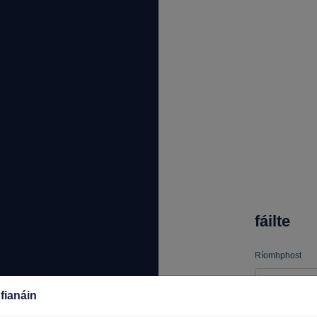
fáilte
Ríomhphost
fianáin
Pasfhocal