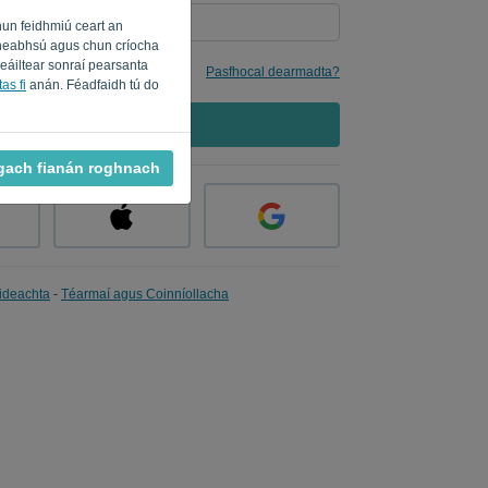
hun feidhmiú ceart an
a fheabhsú agus chun críocha
seáiltear sonraí pearsanta
imhne dom
Pasfhocal dearmadta?
as fi
anán. Féadfaidh tú do
SÍNIGH ISTEACH
 gach fianán roghnach
ideachta
-
Téarmaí agus Coinníollacha