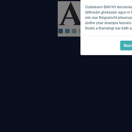
Úsáideann Billit NV teicneola
láithreáin ghréasáin agus ní 
eile mar fhógraíocht phearsan
áirithe (mar shampla faisnéis 
thoiliú a tharraingt siar tráth
Bai