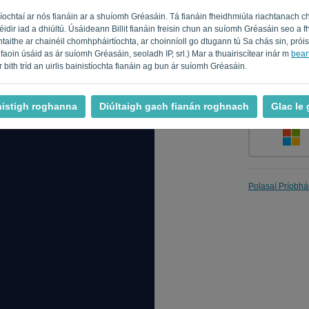
íochtaí ar nós fianáin ar a shuíomh Gréasáin. Tá fianáin fheidhmiúla riachtanach c
féidir iad a dhiúltú. Úsáideann Billit fianáin freisin chun an suíomh Gréasáin seo 
taithe ar chainéil chomhpháirtíochta, ar choinníoll go dtugann tú Sa chás sin, prói
Cuir i gcu
faoin úsáid as ár suíomh Gréasáin, seoladh IP, srl.) Mar a thuairiscítear inár m
beart
 ar bith tríd an uirlis bainistíochta fianáin ag bun ár suíomh Gréasáin.
nistigh roghanna
Diúltaigh gach fianán roghnach
Glac le
Polasaí Príobhá